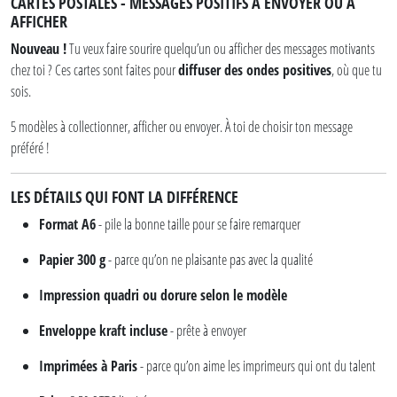
CARTES POSTALES - MESSAGES POSITIFS À ENVOYER OU À
AFFICHER
Nouveau !
Tu veux faire sourire quelqu’un ou afficher des messages motivants
chez toi ? Ces cartes sont faites pour
diffuser des ondes positives
, où que tu
sois.
5 modèles à collectionner, afficher ou envoyer. À toi de choisir ton message
préféré !
LES DÉTAILS QUI FONT LA DIFFÉRENCE
Format A6
- pile la bonne taille pour se faire remarquer
Papier 300 g
- parce qu’on ne plaisante pas avec la qualité
Impression quadri ou dorure selon le modèle
Enveloppe kraft incluse
- prête à envoyer
Imprimées à Paris
- parce qu’on aime les imprimeurs qui ont du talent