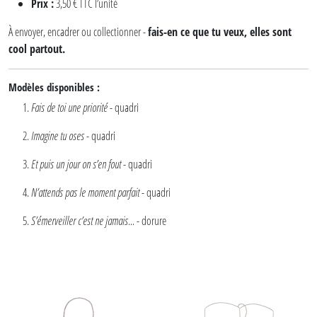
Prix :
3,50 € TTC l’unité
À envoyer, encadrer ou collectionner -
fais-en ce que tu veux, elles sont
cool partout.
Modèles disponibles :
Fais de toi une priorité
- quadri
Imagine tu oses
- quadri
Et puis un jour on s’en fout
- quadri
N’attends pas le moment parfait
- quadri
S’émerveiller c’est ne jamais…
- dorure