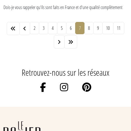
Dois-je vous rappeler qu'ils sont faits en France et d'une qualité complètement
dingue ? Non. Vous le savez.
2
3
4
5
6
7
8
9
10
11
Retrouvez-nous sur les réseaux