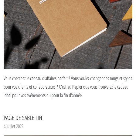
Vous cherchez le cadeau d'affaires parfait ? Vous voulez changer des mugs et stylos
pour vos clients et collaborateurs ? C'est au Papier que vous trouverez le cadeau
idéal pour vos événements ou pour la fin d'année.
Ici c'est beau, c'est quali, la fabrication est faite en France et la personnalisation
PAGE DE SABLE FIN
est faite main. Le Père Noël existe.
4 Juillet 2022